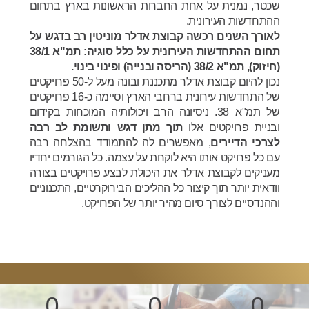
שכטר, נמנית על אחת החברות הראשונות בארץ בתחום
ההתחדשות העירונית.
לאורך השנים רכשה קבוצת אדלר מוניטין רב בדגש על
תחום ההתחדשות העירונית על כלל סוגיה: תמ"א 38/1
(חיזוק), תמ"א 38/2 (הריסה ובנייה) ופינוי בינוי.
נכון להיום קבוצת אדלר מתכננת ובונה מעל ל-50 פרויקטים
של התחדשות עירונית ברחבי הארץ וסיימה כ-16 פרויקטים
של תמ"א 38. ניסיונה הרב ויכולותיה המוכחות בקידום
ובניית פרויקטים אלו
תוך מתן דגש ותשומת לב רבה
לצרכי הדיירים
, מאפשרים לה להתמודד בהצלחה רבה
עם כל פרויקט אותו היא לוקחת על עצמה. כל הגורמים יחדיו
מעניקים לקבוצת אדלר את היכולת לבצע פרויקטים בצורה
וודאית יותר תוך קיצור כל ההליכים הבירוקרטיים, התכנוניים
וההנדסיים לצורך סיום מהיר יותר של הפרויקט.
0
0
0