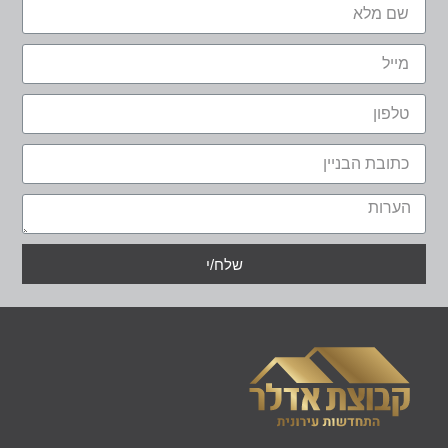
שלח/י