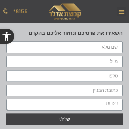
8155*
הפרויקטים שלנו
אודות החברה
מן העתונות
פתח
השאירו את פרטיכם ונחזור אליכם בהקדם
שלח/י