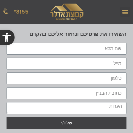
8155*
הפרויקטים שלנו
אודות החברה
מן העתונות
פתח
השאירו את פרטיכם ונחזור אליכם בהקדם
שלח/י