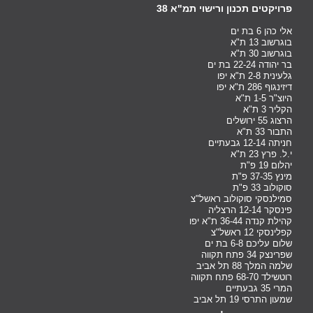
פרויקטים תכנון ורישוי תמ"א 38
אלי כהן 6 בת ים
בוגרשוב 13 ת"א
בוגרשוב 30 ת"א
בר יהודה 22-24 בת ים
גלעינית 2-8 ת"א יפו
דיזינגוף 286 ת"א יפו
היוצ"ר 1-5 ת"א
הקליר 3 ת"א
הרצוג 55 ירושלים
התבור 33 ת"א
חניתה 12-14 גבעתיים
י.ל. פרץ 23 ת"א
יהלום 19 פ"ת
מינץ 37-35 פ"ת
סוקולוב 33 פ"ת
סמילנסקי סוקולוב ראשל"צ
פינסקר 12-14 הרצליה
קהילת קנדה 36-44 ת"א יפו
קפלינסקי 12 ראשל"צ
שלום עליכם 6-8 בת ים
שפרינצק 34 פתח תקווה
שלמה המלך 88 תל אביב
רוטשילד 68-70 פתח תקווה
המרי 35 גבעתיים
שמעון התרסי 19 תל אביב