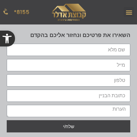
8155*
הפרויקטים שלנו
אודות החברה
מן העתונות
פתח
השאירו את פרטיכם ונחזור אליכם בהקדם
שלח/י