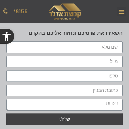
8155*
הפרויקטים שלנו
אודות החברה
מן העתונות
פתח
השאירו את פרטיכם ונחזור אליכם בהקדם
שלח/י