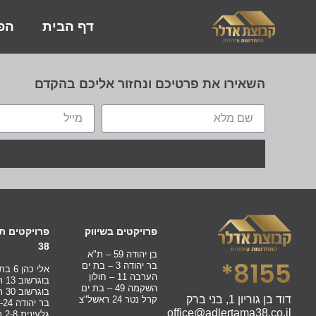
דף הבית
הפר
השאירו את פרטיכם ונחזור אליכם בהקדם
פרויקטים בשיווק
פרויקטים תכ
38
בן יהודה 59 – ת"א
8155*
בר יהודה 3 – בת ים
אלי כהן 6 בת ים
הערבה 11 – חולון
בוגרשוב 13 ת"א
השקמה 49 – בת ים
בוגרשוב 30 ת"א
דוד בן גוריון 1, בני ברק
קרל נטר 24 ראשל"צ
בר יהודה 22-24 בת ים
office@adlertama38.co.il
גלעינית 2-8 ת"א יפו