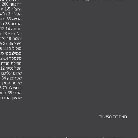
דיזינגוף 286 ת"א יפו
היוצ"ר 1-5 ת"א
הקליר 3 ת"א
הרצוג 55 ירושלים
התבור 33 ת"א
חניתה 12-14 גבעתיים
י.ל. פרץ 23 ת"א
יהלום 19 פ"ת
מינץ 37-35 פ"ת
סוקולוב 33 פ"ת
סמילנסקי סוק
פינסקר 12-14 הרצליה
קהילת קנדה 36-44 ת"א יפו
קפלינסקי 12 ראשל"צ
שלום עליכם 6-8 בת ים
שפרינצק 34 פתח תקווה
שלמה המלך 88 תל אביב
רוטשילד 68-70 פתח תקווה
המרי 35 גבעתיים
שמעון התרסי 19 תל אבי
הצהרת נגישות