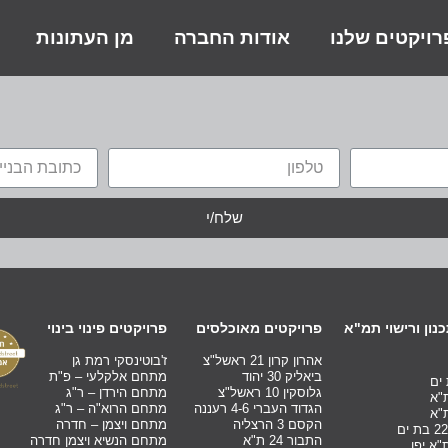
ויקטים שלנו
אודות החברה
מן העתונות
שלח/י
נון ורישוי תמ"א
פרויקטים מאוכלסים
פרויקטים פינוי בינוי
אהרון קרון 21 ראשל"צ
ז'בוטינסקי רמת גן
ביאליק 30 יהוד
מתחם אלקלעי – פ"ת
גלוסקין 10 ראשל"צ
מתחם הירדן – ר"ג
הגדוד העברי 4-6 רעננה
מתחם הרוא"ה – ר"ג
הקסם 3 הרצליה
מתחם ויצמן – חדרה
התבור 24 ת"א
מתחם הנשיא ויצמן חדרה