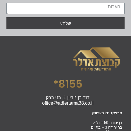
שלח/י
8155*
דוד בן גוריון 1, בני ברק
office@adlertama38.co.il
פרויקטים בשיווק
בן יהודה 59 – ת"א
בר יהודה 3 – בת ים