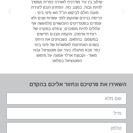
שילוב בין עיר מודרנית לאווירה כפרית ממשיך
להיות גבוה. במצב כזה, הפתרון הנכון ליצירת
מענה הולם לביקוש הנ"ל הוא פינוי בינוי -
הריסת בניינים שהוקמו לפני עשרות שנים ולא
עומדים בסטנדרטים העכשוויים (ולמעשה אף
עלולים להיות מסוכנים, ובפרט במקרה של
רעידת אדמה), והקמת מבנים חדישים
במקומם. בהתאם, כשבוחנים את היחס
בשנים האחרונות לאפשרות של פינוי בינוי
כפר סבא מתגלה כעיר עם פוטנציאל גבוה
מאוד - וקבוצת אדלר אמונה על מימוש
הפוטנציאל במלואו.
השאירו את פרטיכם ונחזור אליכם בהקדם