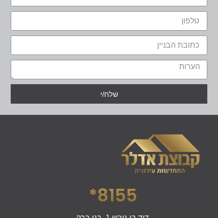
שלח/י
8155*
דוד בן גוריון 1, בני ברק